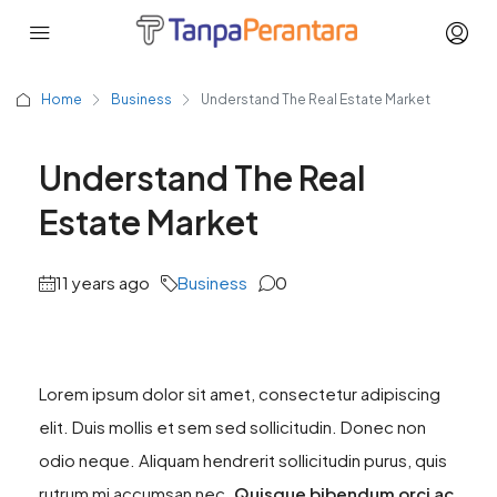
Home
Business
Understand The Real Estate Market
Understand The Real
Estate Market
11 years ago
Business
0
Lorem ipsum dolor sit amet, consectetur adipiscing
elit. Duis mollis et sem sed sollicitudin. Donec non
odio neque. Aliquam hendrerit sollicitudin purus, quis
rutrum mi accumsan nec.
Quisque bibendum orci ac