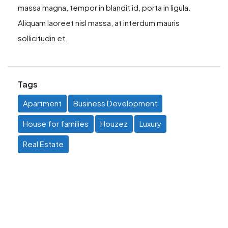
massa magna, tempor in blandit id, porta in ligula.
Aliquam laoreet nisl massa, at interdum mauris
sollicitudin et.
Tags
Apartment
Business Development
House for families
Houzez
Luxury
Real Estate