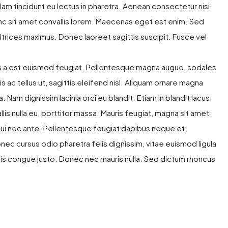
lam tincidunt eu lectus in pharetra. Aenean consectetur nisi
unc sit amet convallis lorem. Maecenas eget est enim. Sed
ltrices maximus. Donec laoreet sagittis suscipit. Fusce vel
us a est euismod feugiat. Pellentesque magna augue, sodales
is ac tellus ut, sagittis eleifend nisl. Aliquam ornare magna
 Nam dignissim lacinia orci eu blandit. Etiam in blandit lacus.
llis nulla eu, porttitor massa. Mauris feugiat, magna sit amet
it dui nec ante. Pellentesque feugiat dapibus neque et
 cursus odio pharetra felis dignissim, vitae euismod ligula
isis congue justo. Donec nec mauris nulla. Sed dictum rhoncus