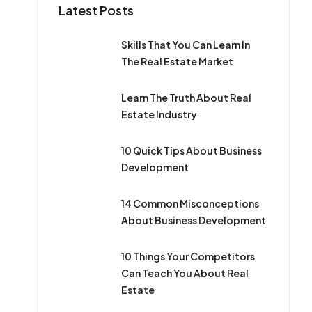
Latest Posts
Skills That You Can Learn In
The Real Estate Market
Learn The Truth About Real
Estate Industry
10 Quick Tips About Business
Development
14 Common Misconceptions
About Business Development
10 Things Your Competitors
Can Teach You About Real
Estate