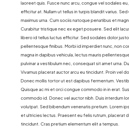
laoreet quis. Fusce nunc arcu, congue vel sodales eu, la
efficitur at. Nullam ut tellus in turpis blandit varius. Se
maximus urna. Cum sociis natoque penatibus et magnis
Curabitur tristique nec ex eget posuere. Sed elit lacus
libero id tellus luctus efficitur. Sed sodales dolor just
pellentesque finibus. Morbi id imperdiet nunc, non co
magna in dapibus vehicula, lectus mauris pellentesque
pulvinar a vestibulum nec, consequat sit amet urna. Du
Vivamus placerat auctor arcu eu tincidunt. Proin vel d
Donec mollis tortor ut est dapibus fermentum. Vestibulum
Quisque ac mi et orci congue commodo in in erat. Susp
commodo id. Donec vel auctor nibh. Duis interdum lor
volutpat. Sed bibendum venenatis pretium. Lorem ips
et ultricies lectus. Praesent eu felis rutrum, placera
tincidunt. Cras pretium elementum elit a tempus.