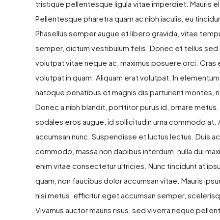
tristique pellentesque ligula vitae imperdiet. Mauris 
Pellentesque pharetra quam ac nibh iaculis, eu tincidun
Phasellus semper augue et libero gravida, vitae tempu
semper, dictum vestibulum felis. Donec et tellus sed 
volutpat vitae neque ac, maximus posuere orci. Cras eu
volutpat in quam. Aliquam erat volutpat. In elementum
natoque penatibus et magnis dis parturient montes, n
Donec a nibh blandit, porttitor purus id, ornare me
sodales eros augue, id sollicitudin urna commodo at. 
accumsan nunc. Suspendisse et luctus lectus. Duis a
commodo, massa non dapibus interdum, nulla dui maxi
enim vitae consectetur ultricies. Nunc tincidunt at ips
quam, non faucibus dolor accumsan vitae. Mauris ipsum
nisi metus, efficitur eget accumsan semper, sceleris
Vivamus auctor mauris risus, sed viverra neque pellen