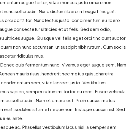
elementum augue tortor, vitae rhoncus justo ornare non.
t nunc sollicitudin. Nunc dictum libero in feugiat feugiat.
s orci porttitor. Nunc lectus justo, condimentum eu libero
augue consectetur ultricies et ut felis. Sed sem odio,
 ultrices augue. Quisque vel felis eget orci tincidunt auctor
 quam non nunc accumsan, ut suscipit nibh rutrum. Cum sociis
ascetur ridiculus mus.
tus. Donec quis fermentum nunc. Vivamus eget augue sem. Nam
Aenean mauris risus, hendrerit nec metus quis, pharetra
c condimentum sem, vitae laoreet justo. Vestibulum
mus sapien, semper rutrum mi tortor eu eros. Fusce vehicula
um eu sollicitudin. Nam et ornare est. Proin cursus metus
 erat, sodales sit amet neque non, tristique cursus nisl. Sed
que eu ante.
tesque ac. Phasellus vestibulum lacus nisl, a semper sem