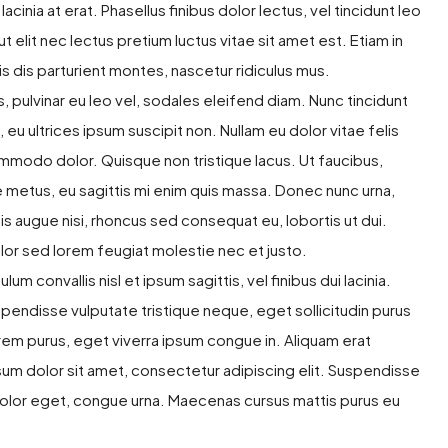
cinia at erat. Phasellus finibus dolor lectus, vel tincidunt leo
d ut elit nec lectus pretium luctus vitae sit amet est. Etiam in
 dis parturient montes, nascetur ridiculus mus.
, pulvinar eu leo vel, sodales eleifend diam. Nunc tincidunt
o, eu ultrices ipsum suscipit non. Nullam eu dolor vitae felis
mmodo dolor. Quisque non tristique lacus. Ut faucibus,
 metus, eu sagittis mi enim quis massa. Donec nunc urna,
is augue nisi, rhoncus sed consequat eu, lobortis ut dui.
olor sed lorem feugiat molestie nec et justo.
 convallis nisl et ipsum sagittis, vel finibus dui lacinia.
endisse vulputate tristique neque, eget sollicitudin purus
em purus, eget viverra ipsum congue in. Aliquam erat
um dolor sit amet, consectetur adipiscing elit. Suspendisse
t dolor eget, congue urna. Maecenas cursus mattis purus eu