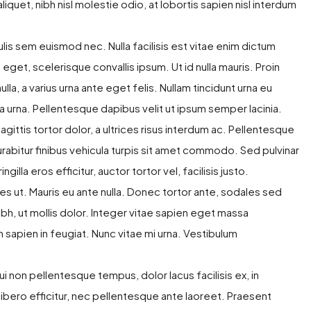
quet, nibh nisl molestie odio, at lobortis sapien nisl interdum
ulis sem euismod nec. Nulla facilisis est vitae enim dictum
 eget, scelerisque convallis ipsum. Ut id nulla mauris. Proin
lla, a varius urna ante eget felis. Nullam tincidunt urna eu
na urna. Pellentesque dapibus velit ut ipsum semper lacinia.
ittis tortor dolor, a ultrices risus interdum ac. Pellentesque
rabitur finibus vehicula turpis sit amet commodo. Sed pulvinar
illa eros efficitur, auctor tortor vel, facilisis justo.
es ut. Mauris eu ante nulla. Donec tortor ante, sodales sed
bh, ut mollis dolor. Integer vitae sapien eget massa
 sapien in feugiat. Nunc vitae mi urna. Vestibulum
 dui non pellentesque tempus, dolor lacus facilisis ex, in
ibero efficitur, nec pellentesque ante laoreet. Praesent