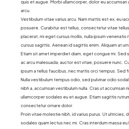
quis et augue. Morbi ullamcorper, dolor eu accumsan ali
arcu.
Vestibulum vitae varius arcu. Nam mattis est ex, eu iac
posuere. Curabitur est tellus, consectetur vitae tellus
placerat, mi eget cursus mollis, nulla ipsum venenatis nu
cursus sagittis. Aenean id sagittis enim. Aliquam at ur
Etiam sit amet imperdiet diam, eget congue mi. Sed sag
ac arcu malesuada, auctor est vitae, posuere nunc. Cu
ipsum a tellus faucibus, nec mattis orci tempus. Sed fring
Nulla vestibulum tempus odio, sed pulvinar odio sodal
nibh a, accumsan vestibulum nulla. Cras ut accumsan ni
ullamcorper sodales eu et augue. Etiam sagittis rutrum
consectetur ornare dolor.
Proin vitae molestie nibh, id varius purus. Ut ultricies,
sodales quam lectus nec mi. Cras interdum massa eu l