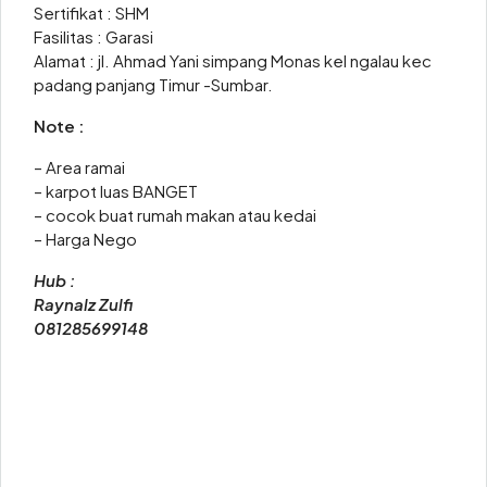
Sertifikat : SHM
Fasilitas : Garasi
Alamat : jl. Ahmad Yani simpang Monas kel ngalau kec
padang panjang Timur -Sumbar.
Note :
– Area ramai
– karpot luas BANGET
– cocok buat rumah makan atau kedai
– Harga Nego
Hub :
Raynalz Zulfi
081285699148