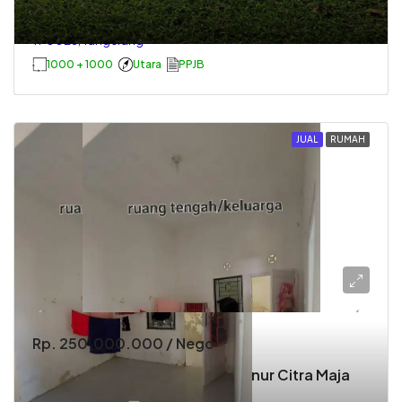
Karawci Tangerang Banten_
TP0026, Tangerang
1000 + 1000
Utara
PPJB
JUAL
RUMAH
Rp. 250.000.000 / Nego
Murah, Rumah Dijual Cluster Sanur Citra Maja
TP0015, Tangerang