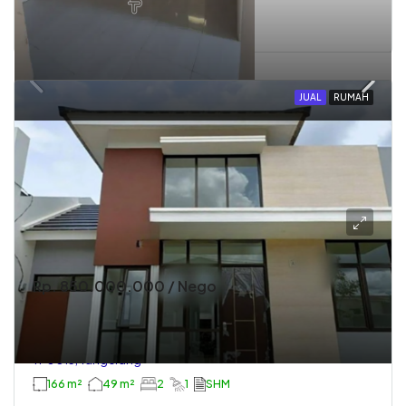
90 m²
36 m²
2
1
PPJB
JUAL
RUMAH
Rp. 850.000.000 / Nego
Dijual Rumah Dibawah Harga Pasaran, 1 Lantai,
Citra Maja Raya
TP0013, Tangerang
166 m²
49 m²
2
1
SHM