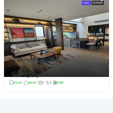
JUAL
RUMAH
Rp. 400.000.000 / Nego
Rumah 2 Lantai Start 400jt An
TP0011, Tangerang
42 m²
46 m²
1
2
SHM