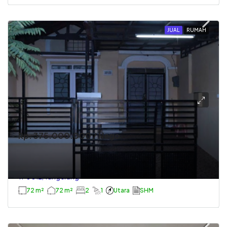
JUAL
RUMAH
Rp. 375.000.000 / Nego
Dijual Murah, Rumah Di Citra Raya Cikupa
Komplek Graha Pratama
TP0012, Tangerang
72 m²
72 m²
2
1
Utara
SHM