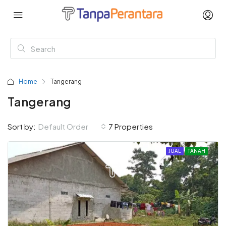
Home
Tangerang
Tangerang
Sort by:
Default Order
7 Properties
JUAL
TANAH