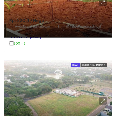
Rp. 220 Jt / Nego
Dijual Tanah Di Cisauk Tangerang
TP0068, Tangerang
200 m2
JUAL
GUDANG / PABRIK