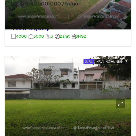
Rp. 7.000.000.000 / Nego
Pabrik Strategis Dan Siap Pakai Di Jatiuwung
Tangerang Kota
TP0043, Tangerang
4000
3000
3
Barat
SHGB
JUAL
KAVLING HUNIAN
Rp. 8.750.000 /m2
Kavling Kotak Siap Bangun Di Lippo Village